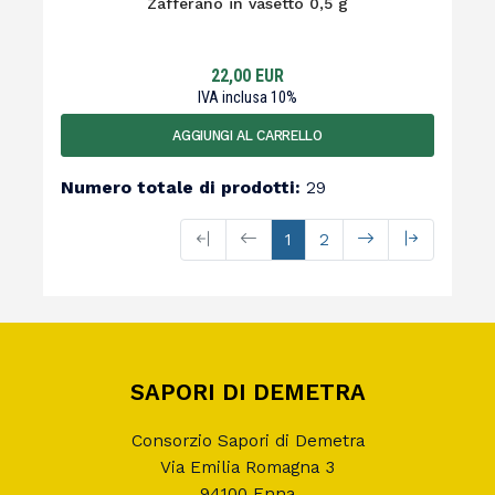
Zafferano in vasetto 0,5 g
22,00
EUR
IVA inclusa
10
%
AGGIUNGI AL CARRELLO
Numero totale di prodotti
:
29
1
2
SAPORI DI DEMETRA
Consorzio Sapori di Demetra
Via Emilia Romagna 3
94100 Enna